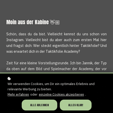
Moin aus der Kabine 👋🏼
Schön, dass du da bist. Vielleicht kennst du uns schon von
Instagram. Vielleicht bist du aber auch zum ersten Mal hier
und fragst dich: Wer steckt eigentlich hinter Taktikfolie? Und
was erwartet dich in der Taktikfolie Academy?
Zeit für eine kleine Vorstellungsrunde. Ich bin Jannik, der Typ
da oben auf dem Bild und Spielmacher der Academy, der vor
drei Jahren mit einer simplen Idee und einem Instagram-
Account losgelegt hat. Damals war alles noch ziemlich
Wir verwenden Cookies, um Dir ein optimales Erlebnis und
improvisiert: viel ausprobiert, Grafiken gebastelt, Videos
relevante Werbung zu bieten.
geschnitten, Bücher gewälzt und die wichtigsten
Mehr erfahren
oder
einzelne Cookies akzeptieren
.
Erkenntnisse aus Sportbiografien und Taktikbänden in kleine,
verständliche Häppchen gepackt. Vieles davon war, nun gut,
ALLE ABLEHNEN
ALLES KLAR!
experimentell. Nicht immer schön, aber immer mit Herzblut.